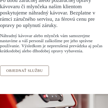
Po dobu záručnej alebo pozáručnej opravy
kávovaru či mlynčeka našim klientom
poskytujeme náhradný kávovar. Bezplatne v
rámci záručného servisu, za férovú cenu pre
opravy po uplynutí záruky.
Náhradný kávovar alebo mlynček vám samozrejme
nastavíme a váš personál zaškolíme pre jeho správne
používanie. Výsledkom je neprerušená prevádzka aj počas
krátkodobej alebo dlhodobej opravy vybavenia.
OBJEDNAŤ SLUŽBU