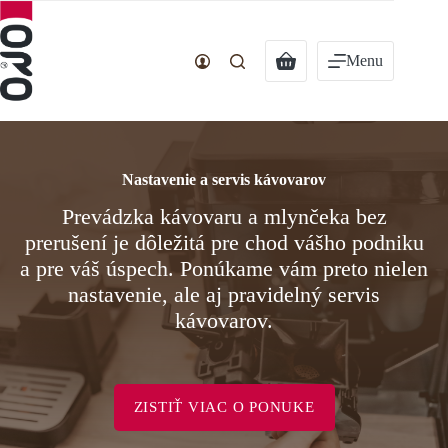
Preskočiť
na
obsah
Nákupný
Menu
košík
Nastavenie a servis kávovarov
Prevádzka kávovaru a mlynčeka bez
prerušení je dôležitá pre chod vášho podniku
a pre váš úspech. Ponúkame vám preto nielen
nastavenie, ale aj pravidelný servis
kávovarov.
ZISTIŤ VIAC O PONUKE