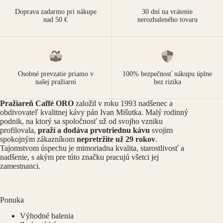
Doprava zadarmo pri nákupe
30 dní na vrátenie
nad 50 €
nerozbaleného tovaru
Osobné prevzatie priamo v
100% bezpečnosť nákupu úplne
našej pražiarni
bez rizika
Pražiareň Caffé ORO
založil v roku 1993 nadšenec a
obdivovateľ kvalitnej kávy pán Ivan Mišutka. Malý rodinný
podnik, na ktorý sa spoločnosť už od svojho vzniku
profilovala,
praží a dodáva prvotriednu kávu
svojim
spokojným zákazníkom
nepretržite už 29 rokov
.
Tajomstvom úspechu je mimoriadna kvalita, starostlivosť a
nadšenie, s akým pre túto značku pracujú všetci jej
zamestnanci.
Ponuka
Výhodné balenia