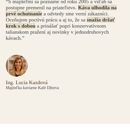
“S majiteľmi sa poznáme od roku 2005 a vzťah sa
postupne premenil na priateľstvo.
Káva ulhodila na
prvé ochutnanie
a odvtedy sme verní zákazníci.
Oceňujem poctivú prácu a aj to, že sa
snažia držať
krok s dobou
a prinášať popri konzervatívnom
talianskom pražení aj novinky v jednodruhovych
kávach.”
Ing. Lucia Kazdová
Majiteľka kaviarne Kafé Džezva