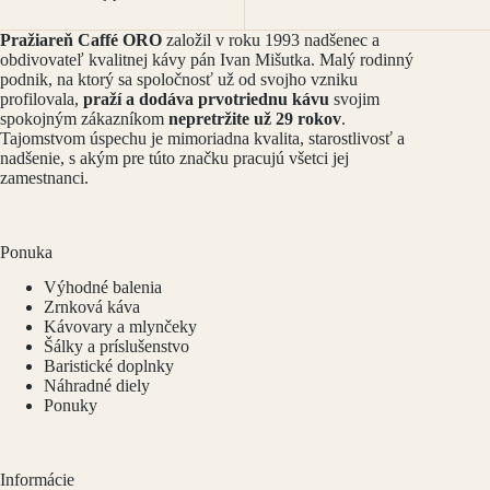
Pražiareň Caffé ORO
založil v roku 1993 nadšenec a
obdivovateľ kvalitnej kávy pán Ivan Mišutka. Malý rodinný
podnik, na ktorý sa spoločnosť už od svojho vzniku
profilovala,
praží a dodáva prvotriednu kávu
svojim
spokojným zákazníkom
nepretržite už 29 rokov
.
Tajomstvom úspechu je mimoriadna kvalita, starostlivosť a
nadšenie, s akým pre túto značku pracujú všetci jej
zamestnanci.
Ponuka
Výhodné balenia
Zrnková káva
Kávovary a mlynčeky
Šálky a príslušenstvo
Baristické doplnky
Náhradné diely
Ponuky
Informácie