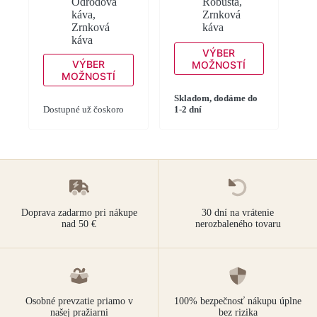
Odrodová
Robusta
,
káva
,
Zrnková
Zrnková
káva
káva
Tento
VÝBER
Tento
produkt
VÝBER
MOŽNOSTÍ
produkt
má
MOŽNOSTÍ
má
viacero
viacero
variantov.
Skladom, dodáme do
variantov.
Dostupné už čoskoro
1-2 dní
Možnosti
Možnosti
si
si
môžete
môžete
vybrať
vybrať
na
na
stránke
stránke
produktu.
produktu.
Doprava zadarmo pri nákupe
30 dní na vrátenie
nad 50 €
nerozbaleného tovaru
Osobné prevzatie priamo v
100% bezpečnosť nákupu úplne
našej pražiarni
bez rizika