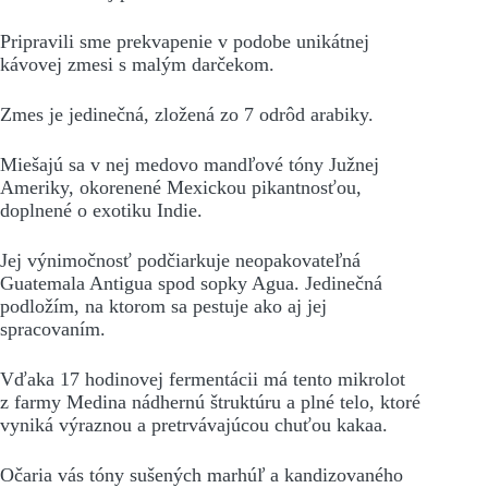
Pripravili sme prekvapenie v podobe unikátnej
kávovej zmesi s malým darčekom.
Zmes je jedinečná, zložená zo 7 odrôd arabiky.
Miešajú sa v nej medovo mandľové tóny Južnej
Ameriky, okorenené Mexickou pikantnosťou,
doplnené o exotiku Indie.
Jej výnimočnosť podčiarkuje neopakovateľná
Guatemala Antigua spod sopky Agua. Jedinečná
podložím, na ktorom sa pestuje ako aj jej
spracovaním.
Vďaka 17 hodinovej fermentácii má tento mikrolot
z farmy Medina nádhernú štruktúru a plné telo, ktoré
vyniká výraznou a pretrvávajúcou chuťou kakaa.
Očaria vás tóny sušených marhúľ a kandizovaného