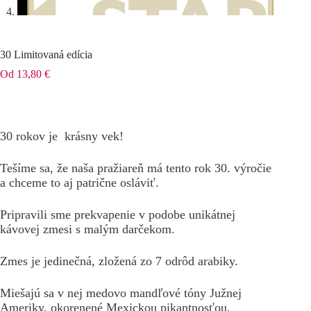
30 Limitovaná edícia
Od
13,80
€
30 rokov je krásny vek!
Tešíme sa, že naša pražiareň má tento rok 30. výročie
a chceme to aj patrične osláviť.
Pripravili sme prekvapenie v podobe unikátnej
kávovej zmesi s malým darčekom.
Zmes je jedinečná, zložená zo 7 odrôd arabiky.
Miešajú sa v nej medovo mandľové tóny Južnej
Ameriky, okorenené Mexickou pikantnosťou,