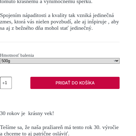
tomuto krásnemu a výnimočnému šperku.
Spojením nápaditosti a kvality tak vzniká jedinečná
zmes, ktorá vás nielen povzbudí, ale aj inšpiruje , aby
sa aj z bežného dňa mohol stať jedinečný.
Hmotnosť balenia
množstvo
PRIDAŤ DO KOŠÍKA
30
Limitovaná
edícia
30 rokov je krásny vek!
Tešíme sa, že naša pražiareň má tento rok 30. výročie
a chceme to aj patrične osláviť.