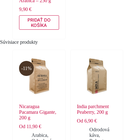
Arabica – 250 g
9,90
€
PRIDAŤ DO
KOŠÍKA
Súvisiace produkty
-11%
Nicaragua
India parchment
Pacamara Gigante,
Peaberry, 200 g
200 g
Od
6,90
€
Od
11,90
€
Odrodová
Arabica
,
káva
,