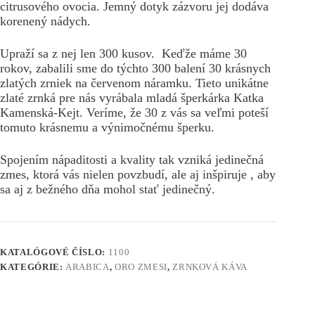
citrusového ovocia. Jemný dotyk zázvoru jej dodáva
korenený nádych.
Upraží sa z nej len 300 kusov. Keďže máme 30
rokov, zabalili sme do týchto 300 balení 30 krásnych
zlatých zrniek na červenom náramku. Tieto unikátne
zlaté zrnká pre nás vyrábala mladá šperkárka Katka
Kamenská-Kejt. Veríme, že 30 z vás sa veľmi poteší
tomuto krásnemu a výnimočnému šperku.
Spojením nápaditosti a kvality tak vzniká jedinečná
zmes, ktorá vás nielen povzbudí, ale aj inšpiruje , aby
sa aj z bežného dňa mohol stať jedinečný.
KATALÓGOVÉ ČÍSLO:
1100
KATEGÓRIE:
ARABICA
,
ORO ZMESI
,
ZRNKOVÁ KÁVA