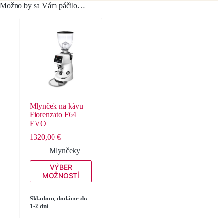
Možno by sa Vám páčilo…
Mlynček na kávu
Fiorenzato F64
EVO
1320,00
€
Mlynčeky
Tento
VÝBER
produkt
MOŽNOSTÍ
má
viacero
variantov.
Skladom, dodáme do
1-2 dní
Možnosti
si