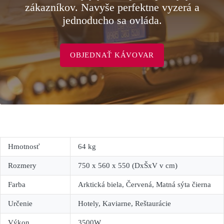
zákazníkov. Navyše perfektne vyzerá a
jednoducho sa ovláda.
OBJEDNAŤ KÁVOVAR
Hmotnosť
64 kg
Rozmery
750 x 560 x 550 (DxŠxV v cm)
Farba
Arktická biela, Červená, Matná sýta čierna
Určenie
Hotely, Kaviarne, Reštaurácie
Výkon
3500W