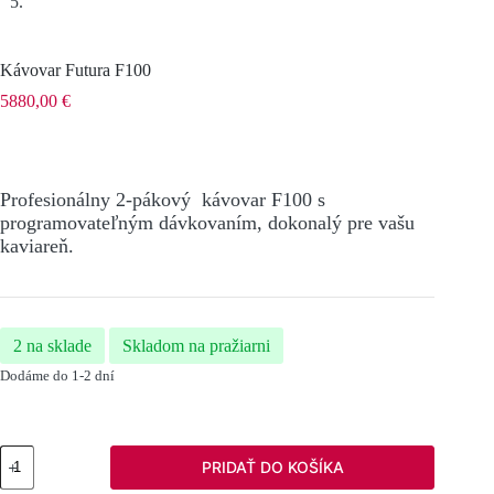
Kávovar Futura F100
5880,00
€
Profesionálny 2-pákový kávovar F100 s
programovateľným dávkovaním, dokonalý pre vašu
kaviareň.
2 na sklade
Skladom na pražiarni
Dodáme do 1-2 dní
množstvo
PRIDAŤ DO KOŠÍKA
Kávovar
Futura