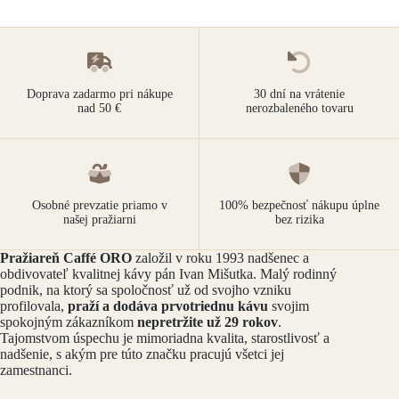
Doprava zadarmo pri nákupe
30 dní na vrátenie
nad 50 €
nerozbaleného tovaru
Osobné prevzatie priamo v
100% bezpečnosť nákupu úplne
našej pražiarni
bez rizika
Pražiareň Caffé ORO
založil v roku 1993 nadšenec a
obdivovateľ kvalitnej kávy pán Ivan Mišutka. Malý rodinný
podnik, na ktorý sa spoločnosť už od svojho vzniku
profilovala,
praží a dodáva prvotriednu kávu
svojim
spokojným zákazníkom
nepretržite už 29 rokov
.
Tajomstvom úspechu je mimoriadna kvalita, starostlivosť a
nadšenie, s akým pre túto značku pracujú všetci jej
zamestnanci.