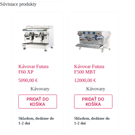
Súvisiace produkty
môžete
vybrať
na
stránke
produktu.
Kávovar Futura
Kávovar Futura
F60 XP
F500 MBT
5090,00
€
12000,00
€
Kávovary
Kávovary
PRIDAŤ DO
PRIDAŤ DO
KOŠÍKA
KOŠÍKA
Skladom, dodáme do
Skladom, dodáme do
1-2 dní
1-2 dní