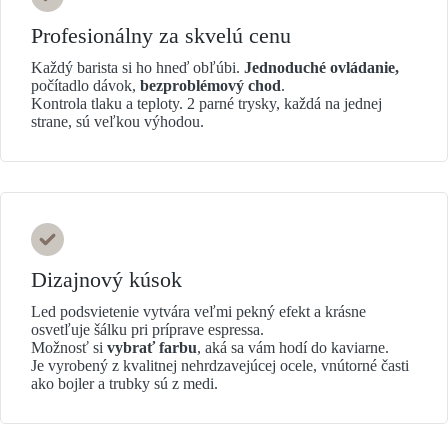
Profesionálny za skvelú cenu
Každý barista si ho hneď obľúbi.
Jednoduché ovládanie,
počítadlo dávok,
bezproblémový chod
.
Kontrola tlaku a teploty. 2 parné trysky, každá na jednej
strane, sú veľkou výhodou.
Dizajnový kúsok
Led podsvietenie vytvára veľmi pekný efekt a krásne
osvetľuje šálku pri príprave espressa.
Možnosť si
vybrať farbu
, aká sa vám hodí do kaviarne.
Je vyrobený z kvalitnej nehrdzavejúcej ocele, vnútorné časti
ako bojler a trubky sú z medi.