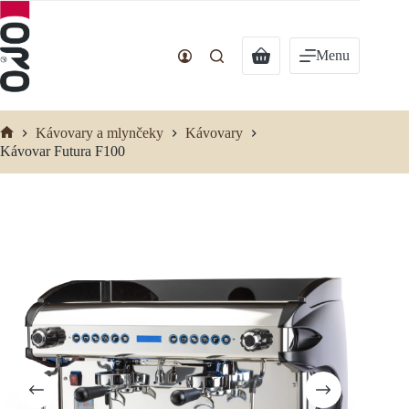
Preskočiť
na
obsah
Nákupný
Menu
košík
Kávovary a mlynčeky
Kávovary
Domov
Kávovar Futura F100