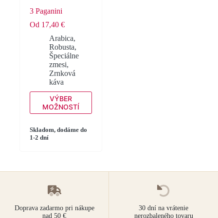
3 Paganini
Od
17,40
€
Arabica
,
Robusta
,
Špeciálne
zmesi
,
Zrnková
káva
Tento
VÝBER
produkt
MOŽNOSTÍ
má
viacero
variantov.
Skladom, dodáme do
1-2 dní
Možnosti
si
môžete
vybrať
na
stránke
produktu.
Doprava zadarmo pri nákupe
30 dní na vrátenie
nad 50 €
nerozbaleného tovaru