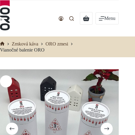
Preskočiť
na
obsah
Nákupný
Menu
košík
Zrnková káva
ORO zmesi
Domov
Vianočné balenie ORO