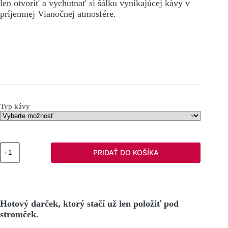
len otvoriť a vychutnať si šálku vynikajúcej kávy v
príjemnej Vianočnej atmosfére.
Typ kávy
množstvo
PRIDAŤ DO KOŠÍKA
Vianočné
balenie
ORO
Hotový darček, ktorý stačí už len položiť pod
stromček.