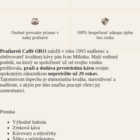
Osobné prevzatie priamo v
100% bezpečnosť nákupu úplne
našej pražiarni
bez rizika
Pražiareň Caffé ORO
založil v roku 1993 nadšenec a
obdivovateľ kvalitnej kávy pán Ivan Mišutka. Malý rodinný
podnik, na ktorý sa spoločnosť už od svojho vzniku
profilovala,
praží a dodáva prvotriednu kávu
svojim
spokojným zákazníkom
nepretržite už 29 rokov
.
Tajomstvom úspechu je mimoriadna kvalita, starostlivosť a
nadšenie, s akým pre túto značku pracujú všetci jej
zamestnanci.
Ponuka
Výhodné balenia
Zrnková káva
Kávovary a mlynčeky
Šálky a príslušenstvo