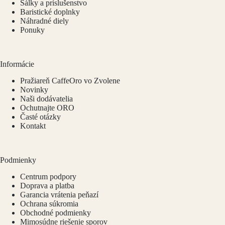
Šálky a príslušenstvo
Baristické doplnky
Náhradné diely
Ponuky
Informácie
Pražiareň CaffeOro vo Zvolene
Novinky
Naši dodávatelia
Ochutnajte ORO
Časté otázky
Kontakt
Podmienky
Centrum podpory
Doprava a platba
Garancia vrátenia peňazí
Ochrana súkromia
Obchodné podmienky
Mimosúdne riešenie sporov