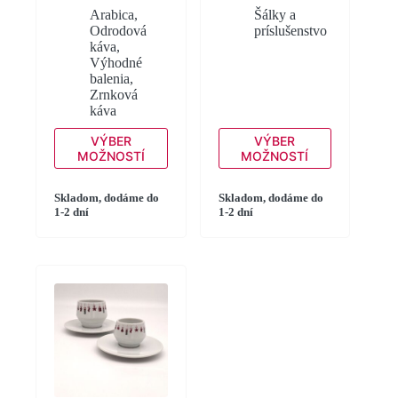
Arabica
,
Šálky a
Odrodová
príslušenstvo
káva
,
Výhodné
balenia
,
Zrnková
káva
Tento
Tento
VÝBER
VÝBER
produkt
produkt
MOŽNOSTÍ
MOŽNOSTÍ
má
má
viacero
viacero
variantov.
Skladom, dodáme do
variantov.
Skladom, dodáme do
1-2 dní
1-2 dní
Možnosti
Možnosti
si
si
môžete
môžete
vybrať
vybrať
na
na
stránke
stránke
produktu.
produktu.