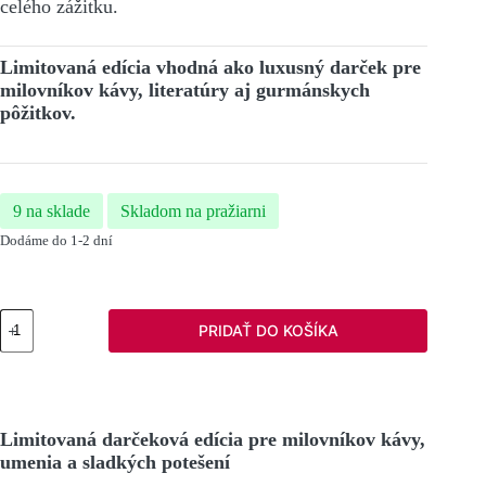
celého zážitku.
Limitovaná edícia vhodná ako luxusný darček pre
milovníkov kávy, literatúry aj gurmánskych
pôžitkov.
9 na sklade
Skladom na pražiarni
Dodáme do 1-2 dní
množstvo
PRIDAŤ DO KOŠÍKA
Darčekové
balenie
s
prekvapením
Limitovaná darčeková edícia pre milovníkov kávy,
umenia a sladkých potešení