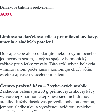
Darčekové balenie s prekvapením
39,00
€
Limitovaná darčeková edícia pre milovníkov kávy,
umenia a sladkých potešení
Doprajte sebe alebo obdarujte niekoho výnimočného
jedinečným setom, ktorý sa spája v harmonický
zážitok pre všetky zmysly. Táto exkluzívna kolekcia
v limitovanom počte kusov kombinuje chuť, vôňu,
estetiku aj vášeň v ucelenom balení.
Čerstvo pražená káva – 7 výberových arabík
Základom balenia je 250 g prémiovej zrnkovej kávy
vytvorenej z harmonickej zmesi siedmich druhov
arabiky. Každý dúšok vás prevedie bohatou arómou,
jemnou sladkosťou a vyváženou aciditou, typickou