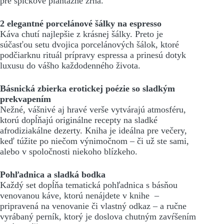
pre špičkové plantážne zrná.
2 elegantné porcelánové šálky na espresso
Káva chutí najlepšie z krásnej šálky. Preto je
súčasťou setu dvojica porcelánových šálok, ktoré
podčiarknu rituál prípravy espressa a prinesú dotyk
luxusu do vášho každodenného života.
Básnická zbierka erotickej poézie so sladkým
prekvapením
Nežné, vášnivé aj hravé verše vytvárajú atmosféru,
ktorú dopĺňajú originálne recepty na sladké
afrodiziakálne dezerty. Kniha je ideálna pre večery,
keď túžite po niečom výnimočnom – či už ste sami,
alebo v spoločnosti niekoho blízkeho.
Pohľadnica a sladká bodka
Každý set dopĺňa tematická pohľadnica s básňou
venovanou káve, ktorú nenájdete v knihe –
pripravená na venovanie či vlastný odkaz – a ručne
vyrábaný perník, ktorý je doslova chutným zavŕšením