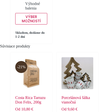
Výhodné
balenia
Tento
VÝBER
produkt
MOŽNOSTÍ
má
viacero
variantov.
Skladom, dodáme do
1-2 dní
Možnosti
si
Súvisiace produkty
môžete
vybrať
na
stránke
produktu.
-21%
Costa Rica Tarrazu
Porcelánová šálka
Don Felix, 200g
vianočná
Od
10,80
€
Od
9,60
€