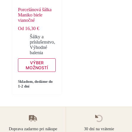
Porcelánová šálka
Maniko biele
vianočné
Od
16,30
€
Šálky a
príslušenstvo
,
Výhodné
balenia
Tento
VÝBER
produkt
MOŽNOSTÍ
má
viacero
variantov.
Skladom, dodáme do
1-2 dní
Možnosti
si
môžete
vybrať
na
stránke
produktu.
Doprava zadarmo pri nákupe
30 dní na vrátenie