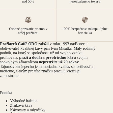
nad 50 €
nerozbaleného tovaru
Osobné prevzatie priamo v
100% bezpečnosť nákupu úplne
našej pražiarni
bez rizika
Pražiareň Caffé ORO
založil v roku 1993 nadšenec a
obdivovateľ kvalitnej kávy pán Ivan Mišutka. Malý rodinný
podnik, na ktorý sa spoločnosť už od svojho vzniku
profilovala,
praží a dodáva prvotriednu kávu
svojim
spokojným zákazníkom
nepretržite už 29 rokov
.
Tajomstvom úspechu je mimoriadna kvalita, starostlivosť a
nadšenie, s akým pre túto značku pracujú všetci jej
zamestnanci.
Ponuka
Výhodné balenia
Zrnková káva
Kávovary a mlynčeky