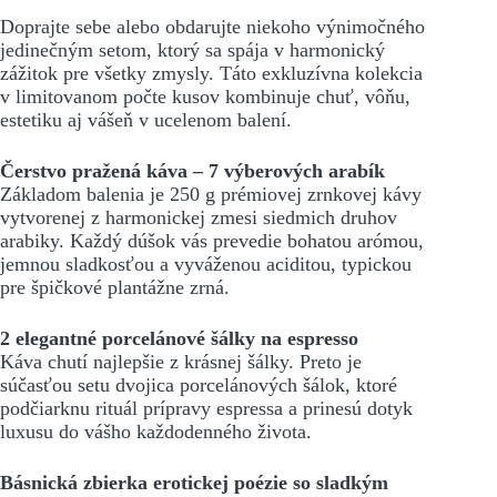
Doprajte sebe alebo obdarujte niekoho výnimočného
jedinečným setom, ktorý sa spája v harmonický
zážitok pre všetky zmysly. Táto exkluzívna kolekcia
v limitovanom počte kusov kombinuje chuť, vôňu,
estetiku aj vášeň v ucelenom balení.
Čerstvo pražená káva – 7 výberových arabík
Základom balenia je 250 g prémiovej zrnkovej kávy
vytvorenej z harmonickej zmesi siedmich druhov
arabiky. Každý dúšok vás prevedie bohatou arómou,
jemnou sladkosťou a vyváženou aciditou, typickou
pre špičkové plantážne zrná.
2 elegantné porcelánové šálky na espresso
Káva chutí najlepšie z krásnej šálky. Preto je
súčasťou setu dvojica porcelánových šálok, ktoré
podčiarknu rituál prípravy espressa a prinesú dotyk
luxusu do vášho každodenného života.
Básnická zbierka erotickej poézie so sladkým