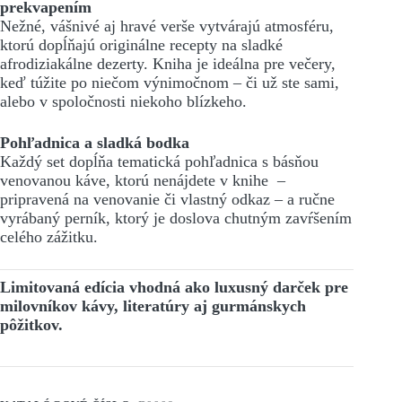
prekvapením
Nežné, vášnivé aj hravé verše vytvárajú atmosféru,
ktorú dopĺňajú originálne recepty na sladké
afrodiziakálne dezerty. Kniha je ideálna pre večery,
keď túžite po niečom výnimočnom – či už ste sami,
alebo v spoločnosti niekoho blízkeho.
Pohľadnica a sladká bodka
Každý set dopĺňa tematická pohľadnica s básňou
venovanou káve, ktorú nenájdete v knihe –
pripravená na venovanie či vlastný odkaz – a ručne
vyrábaný perník, ktorý je doslova chutným zavŕšením
celého zážitku.
Limitovaná edícia vhodná ako luxusný darček pre
milovníkov kávy, literatúry aj gurmánskych
pôžitkov.