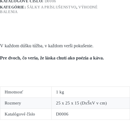
KATALÓGOVÉ ČÍSLO:
D0006
KATEGÓRIE:
ŠÁLKY A PRÍSLUŠENSTVO
,
VÝHODNÉ
BALENIA
V každom dúšku túžba, v každom verši pokušenie.
Pre dvoch, čo veria, že láska chutí ako poézia a káva.
Hmotnosť
1 kg
Rozmery
25 x 25 x 15 (DxŠxV v cm)
Katalógové číslo
D0006