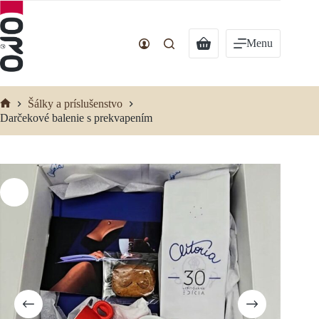
Preskočiť
na
obsah
Nákupný
Menu
košík
Šálky a príslušenstvo
Domov
Darčekové balenie s prekvapením