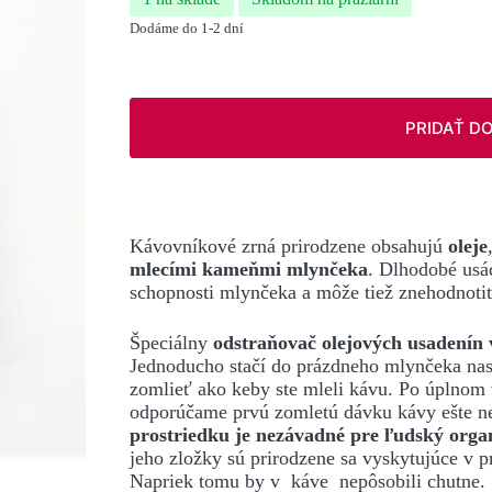
Dodáme do 1-2 dní
PRIDAŤ D
Kávovníkové zrná prirodzene obsahujú
oleje
mlecími kameňmi mlynčeka
. Dlhodobé usá
schopnosti mlynčeka a môže tiež znehodnoti
Špeciálny
odstraňovač olejových usadenín
Jednoducho stačí do prázdneho mlynčeka nasy
zomlieť ako keby ste mleli kávu. Po úplnom v
odporúčame prvú zomletú dávku kávy ešte n
prostriedku je
nezávadné pre ľudský orga
jeho zložky sú prirodzene sa vyskytujúce v p
Napriek tomu by v káve nepôsobili chutne.