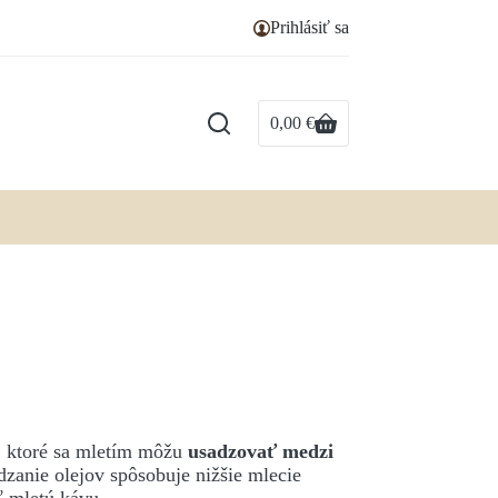
Prihlásiť sa
0,00
€
Nákupný
košík
, ktoré sa mletím môžu
usadzovať medzi
dzanie olejov spôsobuje nižšie mlecie