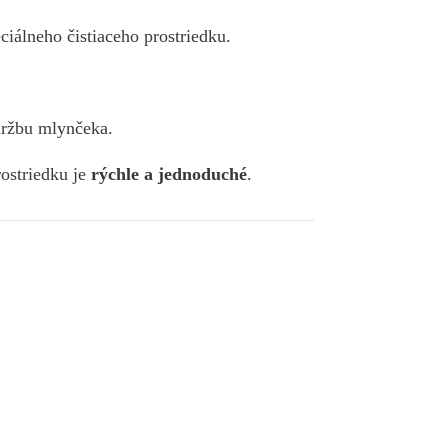
iálneho čistiaceho prostriedku.
držbu mlynčeka.
rostriedku je
rýchle a jednoduché
.