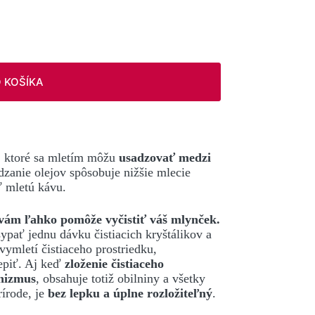
O KOŠÍKA
, ktoré sa mletím môžu
usadzovať medzi
dzanie olejov spôsobuje nižšie mlecie
ť mletú kávu.
 vám ľahko pomôže vyčistiť váš mlynček.
pať jednu dávku čistiacich kryštálikov a
ymletí čistiaceho prostriedku,
epiť. Aj keď
zloženie čistiaceho
nizmus
, obsahuje totiž obilniny a všetky
rírode, je
bez lepku a úplne rozložiteľný
.