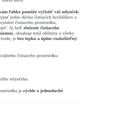
ť mletú kávu.
 vám ľahko pomôže vyčistiť váš mlynček.
pať jednu dávku čistiacich kryštálikov a
ymletí čistiaceho prostriedku,
epiť. Aj keď
zloženie čistiaceho
nizmus
, obsahuje totiž obilniny a všetky
rírode, je
bez lepku a úplne rozložiteľný
.
iálneho čistiaceho prostriedku.
držbu mlynčeka.
rostriedku je
rýchle a jednoduché
.