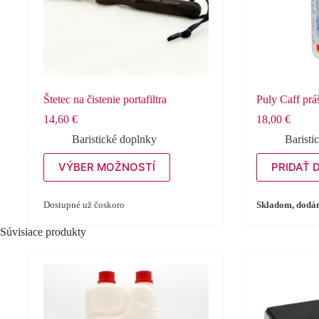
Štetec na čistenie portafiltra
Puly Caff pr
14,60
€
18,00
€
Baristické doplnky
Baristi
Tento
VÝBER MOŽNOSTÍ
PRIDAŤ 
produkt
má
viacero
Dostupné už čoskoro
Skladom, dodám
variantov.
Možnosti
Súvisiace produkty
si
môžete
vybrať
na
stránke
produktu.