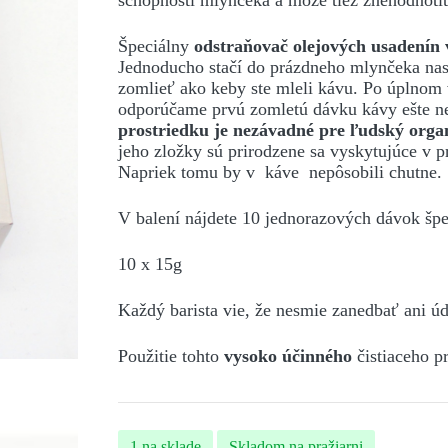
schopnosti mlynčeka a môže tiež znehodnoti
Špeciálny
odstraňovač olejových usadenín
Jednoducho stačí do prázdneho mlynčeka nasy
zomlieť ako keby ste mleli kávu. Po úplnom v
odporúčame prvú zomletú dávku kávy ešte n
prostriedku je
nezávadné pre ľudský orga
jeho zložky sú prirodzene sa vyskytujúce v p
Napriek tomu by v káve nepôsobili chutne.
V balení nájdete 10 jednorazových dávok špec
10 x 15g
Každý barista vie, že nesmie zanedbať ani ú
Použitie tohto
vysoko účinného
čistiaceho p
1 na sklade
Skladom na pražiarni