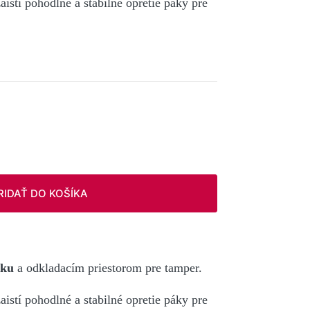
aistí pohodlné a stabilné opretie páky pre
RIDAŤ DO KOŠÍKA
áku
a odkladacím priestorom pre tamper.
aistí pohodlné a stabilné opretie páky pre