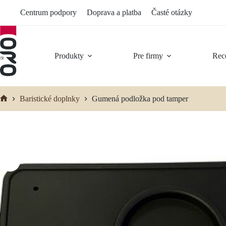
Preskočiť
Centrum podpory
Doprava a platba
Časté otázky
na
obsah
Produkty
Pre firmy
Rec
Baristické doplnky
Gumená podložka pod tamper
Domov