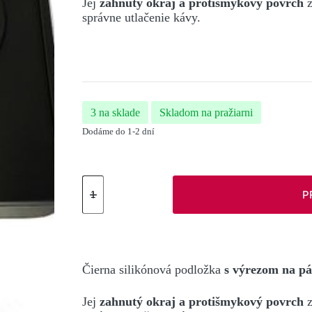
Jej
zahnutý okraj a protišmykový povrch
z
správne utlačenie kávy.
3 na sklade
Skladom na pražiarni
Dodáme do 1-2 dní
množstvo
Gumená
P
podložka
pod
tamper
Čierna silikónová podložka
s výrezom na p
Jej
zahnutý okraj a protišmykový povrch
z