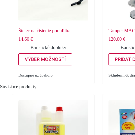
Štetec na čistenie portafiltra
Tamper MA
14,60
€
120,00
€
Baristické doplnky
Baristi
Tento
VÝBER MOŽNOSTÍ
PRIDAŤ 
produkt
má
viacero
Dostupné už čoskoro
Skladom, dodám
variantov.
Možnosti
Súvisiace produkty
si
môžete
vybrať
na
stránke
produktu.