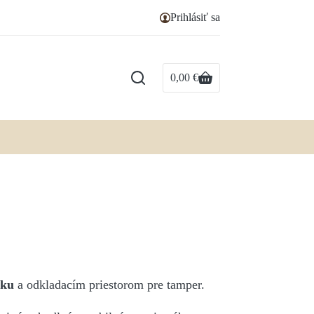
Prihlásiť sa
0,00
€
Nákupný
košík
áku
a odkladacím priestorom pre tamper.